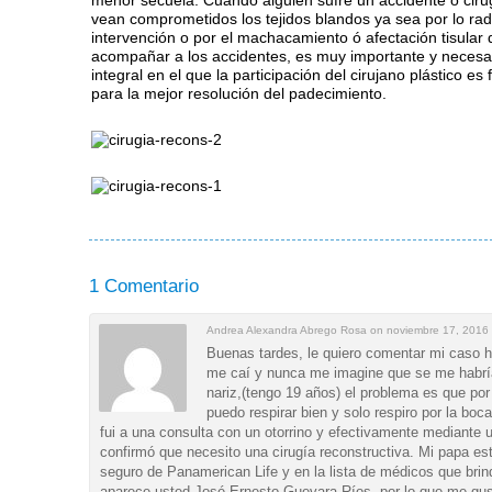
menor secuela. Cuando alguien sufre un accidente o cir
vean comprometidos los tejidos blandos ya sea por lo radi
intervención o por el machacamiento ó afectación tisular
acompañar a los accidentes, es muy importante y necesa
integral en el que la participación del cirujano plástico e
para la mejor resolución del padecimiento.
1 Comentario
Andrea Alexandra Abrego Rosa on noviembre 17, 2016
Buenas tardes, le quiero comentar mi caso 
me caí y nunca me imagine que se me habrí
nariz,(tengo 19 años) el problema es que po
puedo respirar bien y solo respiro por la boc
fui a una consulta con un otorrino y efectivamente mediante u
confirmó que necesito una cirugía reconstructiva. Mi papa está
seguro de Panamerican Life y en la lista de médicos que brin
aparece usted José Ernesto Guevara Ríos, por lo que me gust