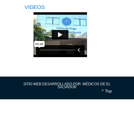
VIDEOS
SITIO WEB DESARROLLADO POR:
MÉDICOS DE EL
SALVADOR
^ Top