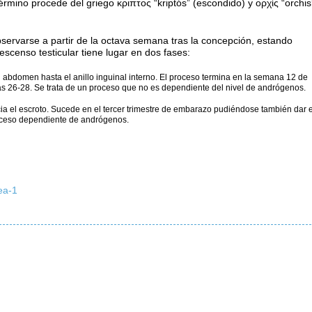
 término procede del griego κριπτος “kriptós” (escondido) y ορχίς “orchis
bservarse a partir de la octava semana tras la concepción, estando
scenso testicular tiene lugar en dos fases:
el abdomen hasta el anillo inguinal interno. El proceso termina en la semana 12 de
 26-28. Se trata de un proceso que no es dependiente del nivel de andrógenos.
ia el escroto. Sucede en el tercer trimestre de embarazo pudiéndose también dar 
proceso dependiente de andrógenos.