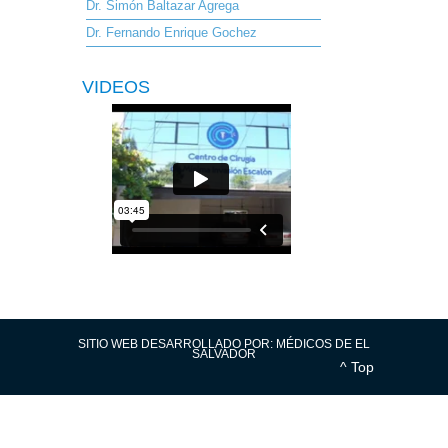
Dr. Simón Baltazar Agrega
Dr. Fernando Enrique Gochez
VIDEOS
SITIO WEB DESARROLLADO POR:
MÉDICOS DE EL
SALVADOR
^ Top